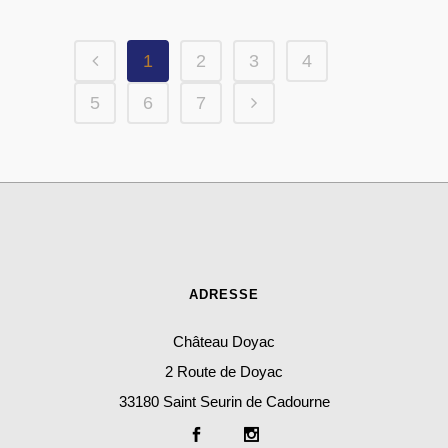
1
2
3
4
5
6
7
ADRESSE
Château Doyac
2 Route de Doyac
33180 Saint Seurin de Cadourne