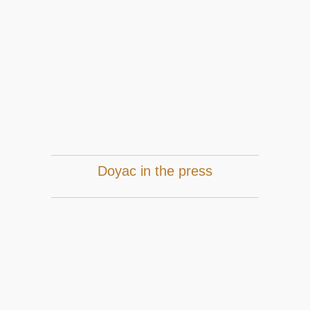
Doyac in the press
THE “PÉLICAN BLANC”, CHÂTEAU DOYAC,
AOC MÉDOC BLANC
&nbs...