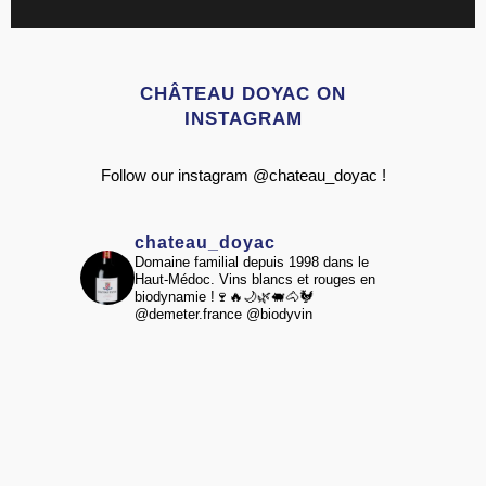
CHÂTEAU DOYAC ON
INSTAGRAM
Follow our instagram @chateau_doyac !
chateau_doyac
Domaine familial depuis 1998 dans le
Haut-Médoc.
Vins blancs et rouges en
biodynamie !🍷🔥🌙🌿🐖🐴🐓
@demeter.france @biodyvin