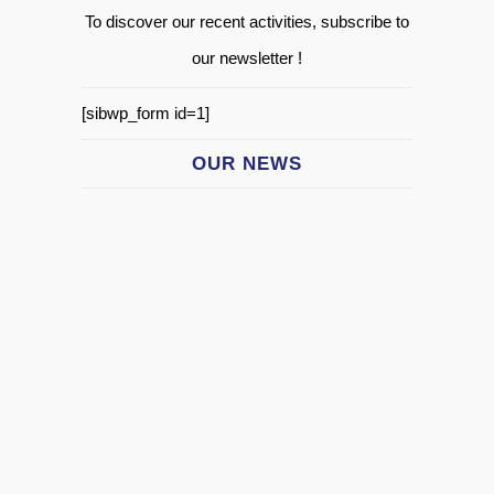
To discover our recent activities, subscribe to
our newsletter !
[sibwp_form id=1]
OUR NEWS
THE “PÉLICAN BLANC”, CHÂTEAU DOYAC,
AOC MÉDOC BLANC
&nbs...